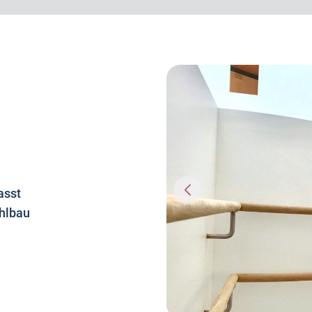
asst
hlbau